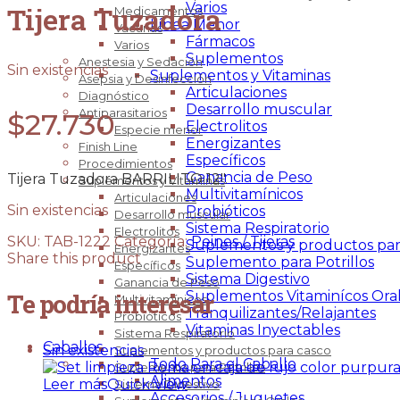
Varios
Tijera Tuzadora
Medicamentos
Línea Menor
Vacunas
Fármacos
Varios
Suplementos
Anestesia y Sedación
Sin existencias
Suplementos y Vitaminas
Asepsia y Desinfección
Articulaciones
Diagnóstico
Desarrollo muscular
Antiparasitarios
$
27.730
Electrolitos
Especie menor
Energizantes
Finish Line
Específicos
Procedimientos
Ganancia de Peso
Tijera Tuzadora BARRILITO 12″.
Suplementos y Vitaminas
Multivitamínicos
Articulaciones
Sin existencias
Probióticos
Desarrollo muscular
Sistema Respiratorio
Electrolitos
SKU:
TAB-1222
Categoría:
Peines / Tijeras
Suplementos y productos par
Energizantes
Share this product
Suplemento para Potrillos
Específicos
Sistema Digestivo
Ganancia de Peso
Suplementos Vitaminícos Ora
Te podría interesar
Multivitamínicos
Tranquilizantes/Relajantes
Probióticos
Vitaminas Inyectables
Sistema Respiratorio
Caballos
Sin existencias
Suplementos y productos para casco
Todo Para el Caballo
Suplemento para Potrillos
Alimentos
Leer más
Quick View
Sistema Digestivo
Accesorios / Juguetes