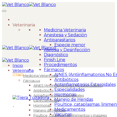
Veterinaria
Medicina Veterinaria
Anestesia y Sedación
Antiparasitarios
Especie menor
Asepsia y Desinfección
Diagnóstico
Finish Line
Procedimientos
Inicio
Fármacos
Veterinaria
Inicio
>
AINES (Antiinflamatorios No Es
Medicina Veterinaria
Tijera Tuzadora
Antibióticos
Fármacos
Antiinflamatorios Esteroidales
AINES (Antiinflamatorios No Esteroidales)
Especialidades
Antibióticos
Hormonas
Antiinflamatorios Esteroidales
Manejo de Heridas
Especialidades
Poultice, cataplasmas, linimen
Hormonas
Medicamentos
Manejo de Heridas
Vacunas
Poultice, cataplasmas, linimentos y masajes