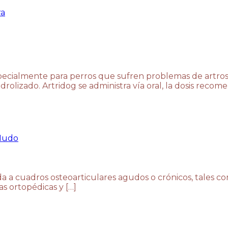
ra
cialmente para perros que sufren problemas de artros
rolizado. Artridog se administra vía oral, la dosis recom
Nudo
ada a cuadros osteoarticulares agudos o crónicos, tales c
as ortopédicas y […]