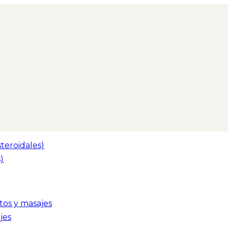
teroidales)
)
tos y masajes
jes