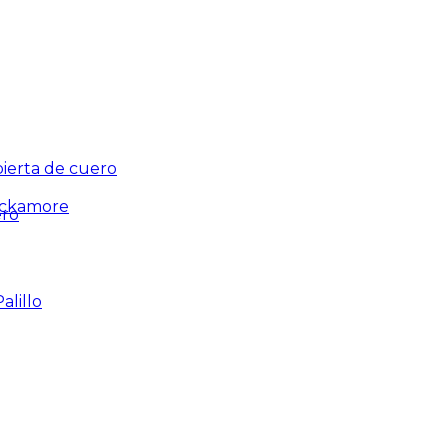
ierta de cuero
ackamore
ero
alillo