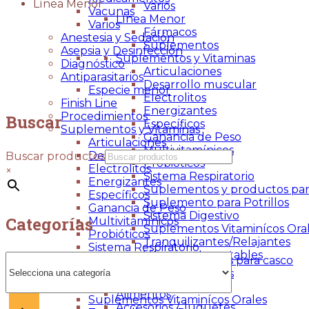
Línea Menor
Varios
Vacunas
Línea Menor
Varios
Fármacos
Anestesia y Sedación
Suplementos
Asepsia y Desinfección
Suplementos y Vitaminas
Diagnóstico
Articulaciones
Antiparasitarios
Desarrollo muscular
Especie menor
Electrolitos
Finish Line
Energizantes
Procedimientos
Buscar
Específicos
Suplementos y Vitaminas
Ganancia de Peso
Articulaciones
Multivitamínicos
Desarrollo muscular
Buscar productos
Probióticos
Electrolitos
×
Sistema Respiratorio
Energizantes
Suplementos y productos par
Específicos
Suplemento para Potrillos
Ganancia de Peso
Sistema Digestivo
Categorías
Multivitamínicos
Suplementos Vitaminícos Ora
Probióticos
Tranquilizantes/Relajantes
Sistema Respiratorio
Vitaminas Inyectables
Selecciona
Suplementos y productos para casco
Caballos
una
Suplemento para Potrillos
Todo Para el Caballo
categoría
Sistema Digestivo
Alimentos
Suplementos Vitaminícos Orales
Accesorios / Juguetes