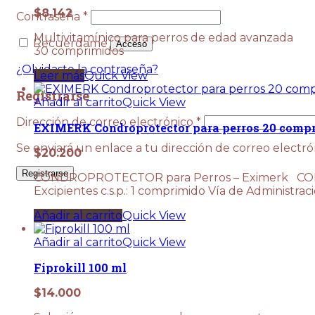
$
8.142
Obligatorio
Contraseña
*
Multivitamínico para perros de edad avanzada
Recuérdame
Acceso
30 comprimidos
¿Olvidaste la contraseña?
Leer más
Quick View
Registrarse
Añadir al carrito
Quick View
Obligatorio
Dirección de correo electrónico
*
EXIMERK Condroprotector para perros 20 comp
Se enviará un enlace a tu dirección de correo electr
$
20.200
Registrarse
CONDROPROTECTOR para Perros – Eximerk COMPOS
Excipientes c.s.p.: 1 comprimido Vía de Administraci
Añadir al carrito
Quick View
Añadir al carrito
Quick View
Fiprokill 100 ml
$
14.000