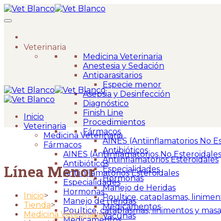
Veterinaria
Medicina Veterinaria
Anestesia y Sedación
Antiparasitarios
Especie menor
Asepsia y Desinfección
Diagnóstico
Finish Line
Inicio
Procedimientos
Veterinaria
Fármacos
Medicina Veterinaria
AINES (Antiinflamatorios No Es
Fármacos
Antibióticos
AINES (Antiinflamatorios No Esteroidales
Antiinflamatorios Esteroidales
Antibióticos
Línea Menor
Especialidades
Antiinflamatorios Esteroidales
Hormonas
Especialidades
Manejo de Heridas
Hormonas
Inicio
>
Poultice, cataplasmas, linimen
Manejo de Heridas
Tienda
>
Medicamentos
Poultice, cataplasmas, linimentos y masa
Medicina Veterinaria
>
Vacunas
Medicamentos