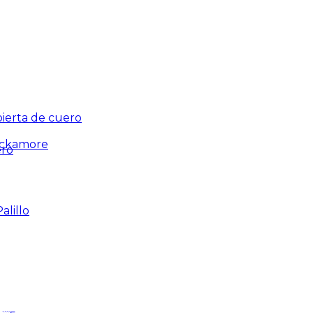
ierta de cuero
ackamore
ero
alillo