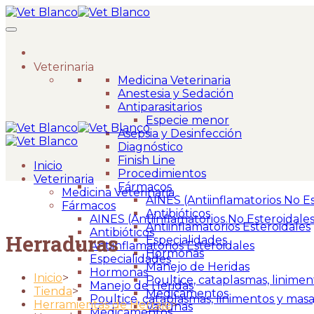
Veterinaria
Medicina Veterinaria
Anestesia y Sedación
Antiparasitarios
Especie menor
Asepsia y Desinfección
Diagnóstico
Finish Line
Inicio
Procedimientos
Veterinaria
Fármacos
Medicina Veterinaria
AINES (Antiinflamatorios No Es
Fármacos
Antibióticos
AINES (Antiinflamatorios No Esteroidales
Antiinflamatorios Esteroidales
Antibióticos
Herraduras
Especialidades
Antiinflamatorios Esteroidales
Hormonas
Especialidades
Manejo de Heridas
Hormonas
Inicio
>
Poultice, cataplasmas, linimen
Manejo de Heridas
Tienda
>
Medicamentos
Poultice, cataplasmas, linimentos y masa
Herramientas de Herraje
>
Vacunas
Medicamentos