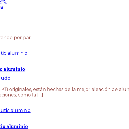
ra
vende por par.
ic aluminio
Nudo
KB originales, están hechas de la mejor aleación de alum
aciones, como la […]
tic aluminio