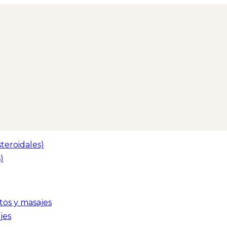
teroidales)
)
tos y masajes
jes