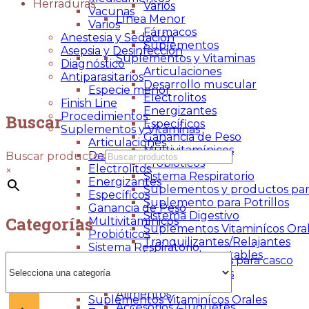
Herraduras
Varios
Vacunas
Línea Menor
Varios
Fármacos
Anestesia y Sedación
Suplementos
Asepsia y Desinfección
Suplementos y Vitaminas
Diagnóstico
Articulaciones
Antiparasitarios
Desarrollo muscular
Especie menor
Electrolitos
Finish Line
Energizantes
Procedimientos
Buscar
Específicos
Suplementos y Vitaminas
Ganancia de Peso
Articulaciones
Multivitamínicos
Desarrollo muscular
Buscar productos
Probióticos
Electrolitos
×
Sistema Respiratorio
Energizantes
Suplementos y productos par
Específicos
Suplemento para Potrillos
Ganancia de Peso
Sistema Digestivo
Categorías
Multivitamínicos
Suplementos Vitaminícos Ora
Probióticos
Tranquilizantes/Relajantes
Sistema Respiratorio
Vitaminas Inyectables
Selecciona
Suplementos y productos para casco
Caballos
una
Suplemento para Potrillos
Todo Para el Caballo
categoría
Sistema Digestivo
Alimentos
Suplementos Vitaminícos Orales
Accesorios / Juguetes