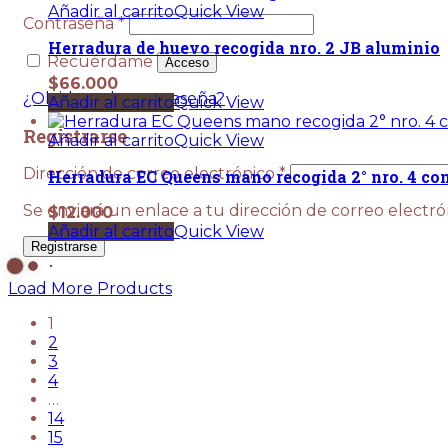
Añadir al carrito
Quick View
Obligatorio
Contraseña
*
Herradura de huevo recogida nro. 2 JB aluminio
Recuérdame
Acceso
$
66.000
¿Olvidaste la contraseña?
Añadir al carrito
Quick View
Registrarse
Añadir al carrito
Quick View
Obligatorio
Dirección de correo electrónico
*
Herradura EC Queens mano recogida 2° nro. 4 con
Se enviará un enlace a tu dirección de correo electr
$
12.000
Añadir al carrito
Quick View
Registrarse
Load More Products
1
2
3
4
…
14
15