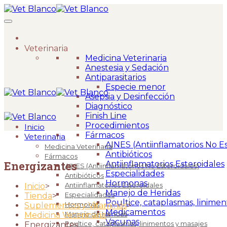
Veterinaria
Medicina Veterinaria
Anestesia y Sedación
Antiparasitarios
Especie menor
Asepsia y Desinfección
Diagnóstico
Finish Line
Procedimientos
Inicio
Fármacos
Veterinaria
AINES (Antiinflamatorios No Es
Medicina Veterinaria
Antibióticos
Fármacos
Energizantes
Antiinflamatorios Esteroidales
AINES (Antiinflamatorios No Esteroidales)
Especialidades
Antibióticos
Hormonas
Antiinflamatorios Esteroidales
Inicio
>
Manejo de Heridas
Especialidades
Tienda
>
Poultice, cataplasmas, linimen
Hormonas
Suplementos y Vitaminas
>
Medicamentos
Manejo de Heridas
Medicina Veterinaria
>
Vacunas
Poultice, cataplasmas, linimentos y masajes
Energizantes