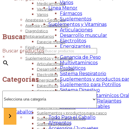
Varios
Medicamentos
Línea Menor
Vacunas
Fármacos
Varios
Suplementos
Anestesia y Sedación
Suplementos y Vitaminas
Asepsia y Desinfección
Articulaciones
Diagnóstico
Buscar
Desarrollo muscular
Antiparasitarios
Electrolitos
Especie menor
Energizantes
Finish Line
Buscar productos
Específicos
Procedimientos
×
Ganancia de Peso
Suplementos y Vitaminas
Multivitamínicos
Articulaciones
Probióticos
Desarrollo muscular
Sistema Respiratorio
Electrolitos
Categorías
Suplementos y productos par
Energizantes
Suplemento para Potrillos
Específicos
Sistema Digestivo
Ganancia de Peso
Selecciona
Suplementos Vitaminícos Ora
Multivitamínicos
una
Tranquilizantes/Relajantes
Probióticos
categoría
Vitaminas Inyectables
Sistema Respiratorio
Caballos
Suplementos y productos para casco
Todo Para el Caballo
Suplemento para Potrillos
Alimentos
Sistema Digestivo
Accesorios / Juguetes