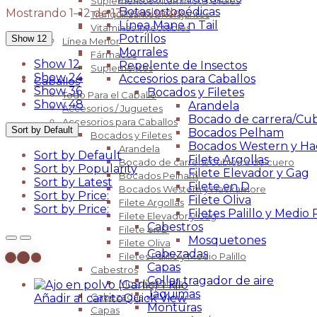
Suplementos Vitaminícos Orales
Botas ortopédicas
Mostrando 1–12 de 13 resultados
Tranquilizantes/Relajantes
Línea Mane n Tail
Vitaminas Inyectables
Potrillos
Show 12
Línea Menor
Morrales
Fármacos
Show 12
Repelente de Insectos
Suplementos
Show 24
Accesorios para Caballos
Caballos
Show 36
Bocados y Filetes
Todo Para el Caballo
Show 48
Arandela
Accesorios / Juguetes
Bocado de carrera/Cub
Accesorios para Caballos
Sort by Default
Bocados Pelham
Bocados y Filetes
Bocados Western y H
Arandela
Sort by Default
Filete Argollas
Bocado de carrera/Cubierta de cuero
Sort by Popularity
Filete Elevador y Gag
Bocados Pelham
Sort by Latest
Filete en D
Bocados Western y Hackamore
Sort by Price:
Filete Oliva
Filete Argollas
Sort by Price:
Filetes Palillo y Medio P
Filete Elevador y Gag
Cabestros
Filete en D
Mosquetones
Filete Oliva
Cabezadas
Filetes Palillo y Medio Palillo
Capas
Cabestros
Collar tragador de aire
Mosquetones
Jaquimas
Cabezadas
Añadir al carrito
Quick View
Monturas
Capas