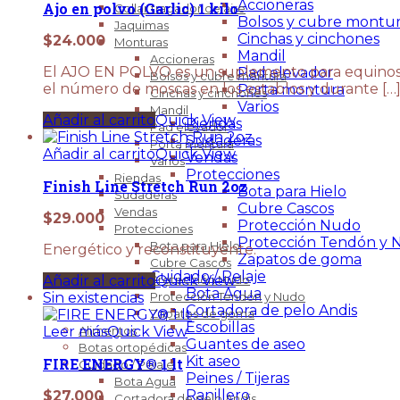
Accioneras
Ajo en polvo (Garlic) 1 kilo
Collar tragador de aire
Bolsos y cubre montu
Jaquimas
Cinchas y cinchones
$
24.000
Monturas
Mandil
Accioneras
El AJO EN POLVO es un suplemento para equinos c
Pad elevador
Bolsos y cubre montura
el número de moscas en los establos y durante […
Porta montura
Cinchas y cinchones
Varios
Mandil
Añadir al carrito
Quick View
Riendas
Pad elevador
Sudaderas
Porta montura
Añadir al carrito
Quick View
Vendas
Varios
Protecciones
Riendas
Finish Line Stretch Run 2oz
Bota para Hielo
Sudaderas
Cubre Cascos
Vendas
$
29.000
Protección Nudo
Protecciones
Protección Tendón y 
Bota para Hielo
Energético y reconstituyente.
Zapatos de goma
Cubre Cascos
Cuidado / Pelaje
Añadir al carrito
Quick View
Protección Nudo
Bota Agua
Sin existencias
Protección Tendón y Nudo
Cortadora de pelo Andis
Zapatos de goma
Escobillas
Leer más
Quick View
Alimentos
Guantes de aseo
Botas ortopédicas
Kit aseo
FIRE ENERGY® 1 lt
Cuidado / Pelaje
Peines / Tijeras
Bota Agua
Ranillero
$
27.000
Cortadora de pelo Andis