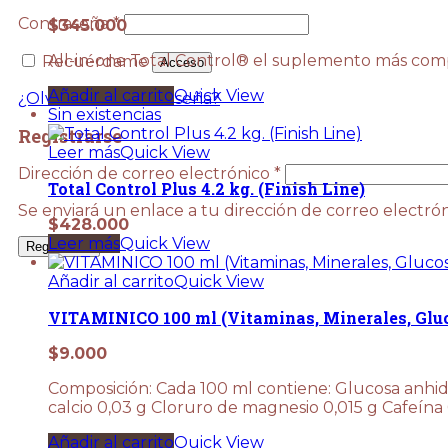
Obligatorio
Contraseña
*
$
345.000
All-in-one Total Control® el suplemento más comp
Recuérdame
Acceso
Añadir al carrito
Quick View
¿Olvidaste la contraseña?
Sin existencias
Registrarse
Leer más
Quick View
Obligatorio
Dirección de correo electrónico
*
Total Control Plus 4.2 kg. (Finish Line)
Se enviará un enlace a tu dirección de correo electr
$
428.000
Leer más
Quick View
Registrarse
Añadir al carrito
Quick View
VITAMINICO 100 ml (Vitaminas, Minerales, Gluc
$
9.000
Composición: Cada 100 ml contiene: Glucosa anhidra
calcio 0,03 g Cloruro de magnesio 0,015 g Cafeína 0
Añadir al carrito
Quick View