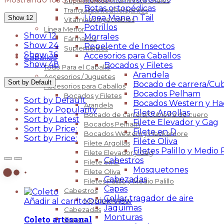
Suplementos Vitaminícos Orales
Botas ortopédicas
Tranquilizantes/Relajantes
Línea Mane n Tail
Show 12
Vitaminas Inyectables
Potrillos
Línea Menor
Show 12
Morrales
Fármacos
Show 24
Repelente de Insectos
Suplementos
Show 36
Accesorios para Caballos
Caballos
Show 48
Bocados y Filetes
Todo Para el Caballo
Arandela
Accesorios / Juguetes
Sort by Default
Bocado de carrera/Cub
Accesorios para Caballos
Bocados Pelham
Bocados y Filetes
Sort by Default
Bocados Western y H
Arandela
Sort by Popularity
Filete Argollas
Bocado de carrera/Cubierta de cuero
Sort by Latest
Filete Elevador y Gag
Bocados Pelham
Sort by Price:
Filete en D
Bocados Western y Hackamore
Sort by Price:
Filete Oliva
Filete Argollas
Filetes Palillo y Medio P
Filete Elevador y Gag
Cabestros
Filete en D
Mosquetones
Filete Oliva
Cabezadas
Filetes Palillo y Medio Palillo
Capas
Cabestros
Collar tragador de aire
Mosquetones
Añadir al carrito
Quick View
Jaquimas
Cabezadas
Monturas
Coleto artesanal
Capas