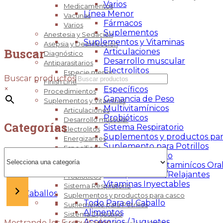
Varios
Medicamentos
Línea Menor
Vacunas
Fármacos
Varios
Suplementos
Anestesia y Sedación
Suplementos y Vitaminas
Asepsia y Desinfección
Buscar
Articulaciones
Diagnóstico
Desarrollo muscular
Antiparasitarios
Electrolitos
Especie menor
Buscar productos
Energizantes
Finish Line
×
Específicos
Procedimientos
Ganancia de Peso
Suplementos y Vitaminas
Multivitamínicos
Articulaciones
Probióticos
Desarrollo muscular
Categorías
Sistema Respiratorio
Electrolitos
Suplementos y productos par
Energizantes
Suplemento para Potrillos
Específicos
Selecciona
Sistema Digestivo
Ganancia de Peso
una
Suplementos Vitaminícos Ora
Multivitamínicos
categoría
Tranquilizantes/Relajantes
Probióticos
Vitaminas Inyectables
Sistema Respiratorio
Caballos
Suplementos y productos para casco
Todo Para el Caballo
Suplemento para Potrillos
Alimentos
Sistema Digestivo
Accesorios / Juguetes
Mostrando los 5 resultados