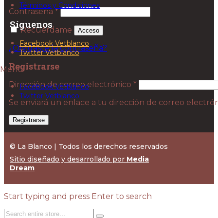
Términos y Condiciones
Obligatorio
Contraseña
*
Síguenos
Recuérdame
Acceso
Facebook Vetblanco
¿Olvidaste la contraseña?
Twitter Vetblanco
Registrarse
Menú
Obligatorio
Dirección de correo electrónico
*
Facebook Vetblanco
Twitter Vetblanco
Se enviará un enlace a tu dirección de correo electr
Registrarse
© La Blanco | Todos los derechos reservados
Sitio diseñado y desarrollado por
Media
Dream
Start typing and press Enter to search