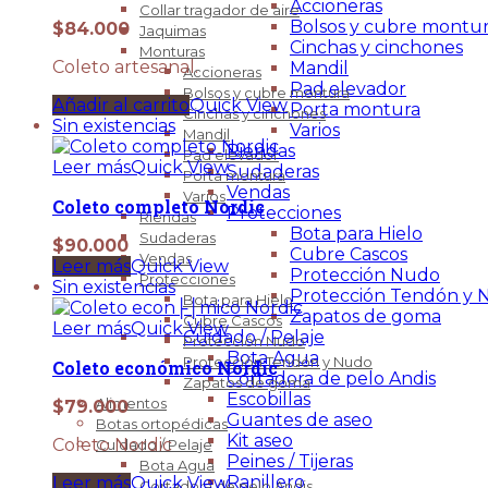
Accioneras
Collar tragador de aire
Bolsos y cubre montu
$
84.000
Jaquimas
Cinchas y cinchones
Monturas
Coleto artesanal.
Mandil
Accioneras
Pad elevador
Bolsos y cubre montura
Añadir al carrito
Quick View
Porta montura
Cinchas y cinchones
Sin existencias
Varios
Mandil
Riendas
Pad elevador
Leer más
Quick View
Sudaderas
Porta montura
Vendas
Varios
Coleto completo Nordic
Protecciones
Riendas
Bota para Hielo
Sudaderas
$
90.000
Cubre Cascos
Vendas
Leer más
Quick View
Protección Nudo
Protecciones
Sin existencias
Protección Tendón y 
Bota para Hielo
Zapatos de goma
Cubre Cascos
Leer más
Quick View
Cuidado / Pelaje
Protección Nudo
Bota Agua
Protección Tendón y Nudo
Coleto económico Nordic
Cortadora de pelo Andis
Zapatos de goma
Escobillas
Alimentos
$
79.000
Guantes de aseo
Botas ortopédicas
Kit aseo
Coleto Nordic
Cuidado / Pelaje
Peines / Tijeras
Bota Agua
Ranillero
Leer más
Quick View
Cortadora de pelo Andis