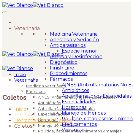
Veterinaria
Medicina Veterinaria
Anestesia y Sedación
Antiparasitarios
Especie menor
Asepsia y Desinfección
Diagnóstico
Finish Line
Procedimientos
Inicio
Fármacos
Veterinaria
AINES (Antiinflamatorios No Es
Medicina Veterinaria
Antibióticos
Fármacos
Coletos
Antiinflamatorios Esteroidales
AINES (Antiinflamatorios No Esteroidales)
Especialidades
Antibióticos
Hormonas
Antiinflamatorios Esteroidales
Inicio
>
Manejo de Heridas
Especialidades
Tienda
>
Poultice, cataplasmas, linimen
Hormonas
Herramientas de Herraje
>
Medicamentos
Manejo de Heridas
Coletos
Vacunas
Poultice, cataplasmas, linimentos y masajes