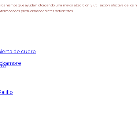
organismos que ayudan otorgando una mayor absorción y utilización efectiva de los 
 enfermedades producidas
por dietas deficientes.
ierta de cuero
ackamore
ero
alillo