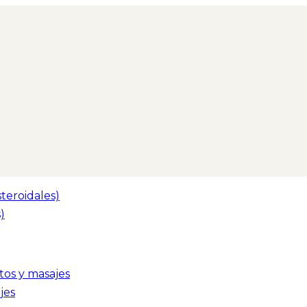
teroidales)
)
tos y masajes
jes