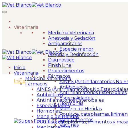
Veterinaria
Medicina Veterinaria
Anestesia y Sedación
Antiparasitarios
Especie menor
Asepsia y Desinfección
Diagnóstico
Finish Line
Inicio
Procedimientos
Veterinaria
Fármacos
Medicina Veterinaria
Inicio
>
AINES (Antiinflamatorios No Es
Fármacos
Super Form 11.33 kg.
Antibióticos
AINES (Antiinflamatorios No Esteroidales
Antiinflamatorios Esteroidales
Antibióticos
Especialidades
Antiinflamatorios Esteroidales
Hormonas
Especialidades
Manejo de Heridas
Hormonas
Poultice, cataplasmas, linimen
Manejo de Heridas
Medicamentos
Poultice, cataplasmas, linimentos y masa
Vacunas
Medicamentos