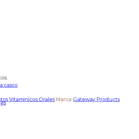
os.
a casco
os Vitaminícos Orales
Marca:
Gateway Products
les