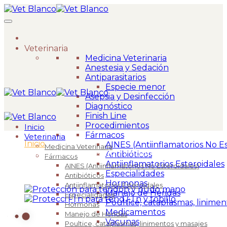
Veterinaria
Medicina Veterinaria
Anestesia y Sedación
Antiparasitarios
Especie menor
Asepsia y Desinfección
Diagnóstico
Finish Line
Procedimientos
Inicio
Fármacos
Veterinaria
Inicio
>
AINES (Antiinflamatorios No Es
Medicina Veterinaria
Protección para tendón y nudo mano
Antibióticos
Fármacos
Antiinflamatorios Esteroidales
AINES (Antiinflamatorios No Esteroidales)
Especialidades
Antibióticos
Hormonas
Antiinflamatorios Esteroidales
Manejo de Heridas
Especialidades
Poultice, cataplasmas, linimen
Hormonas
Medicamentos
Manejo de Heridas
Vacunas
Poultice, cataplasmas, linimentos y masajes