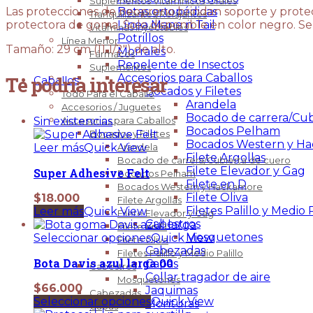
Suplementos Vitaminícos Orales
Botas ortopédicas
Las protecciones de neopreno brindan soporte y protecc
Tranquilizantes/Relajantes
Línea Mane n Tail
protectora de goma. Solo disponible en color negro. Se
Vitaminas Inyectables
Potrillos
Línea Menor
Tamaño: 29 cm (11 1/2″) de alto.
Morrales
Fármacos
Repelente de Insectos
Suplementos
Accesorios para Caballos
Te podría interesar
Caballos
Bocados y Filetes
Todo Para el Caballo
Arandela
Accesorios / Juguetes
Bocado de carrera/Cub
Sin existencias
Accesorios para Caballos
Bocados Pelham
Bocados y Filetes
Bocados Western y H
Leer más
Quick View
Arandela
Filete Argollas
Bocado de carrera/Cubierta de cuero
Filete Elevador y Gag
Super Adhesive Felt
Bocados Pelham
Filete en D
Bocados Western y Hackamore
Filete Oliva
$
18.000
Filete Argollas
Filetes Palillo y Medio P
Leer más
Quick View
Filete Elevador y Gag
Cabestros
Filete en D
Mosquetones
Seleccionar opciones
Quick View
Filete Oliva
Cabezadas
Filetes Palillo y Medio Palillo
Bota Davis azul larga 00
Capas
Cabestros
Collar tragador de aire
Mosquetones
$
66.000
Jaquimas
Cabezadas
Seleccionar opciones
Quick View
Monturas
Capas