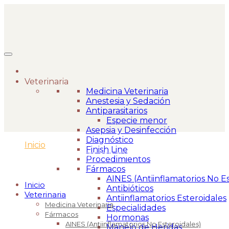
Veterinaria
Medicina Veterinaria
Anestesia y Sedación
Antiparasitarios
Especie menor
Asepsia y Desinfección
Diagnóstico
Inicio
>
Finish Line
Espuelín hombre con rueda estrellada 30 mm.
Procedimientos
Fármacos
AINES (Antiinflamatorios No Es
Inicio
Antibióticos
Veterinaria
Antiinflamatorios Esteroidales
Medicina Veterinaria
Especialidades
Fármacos
Hormonas
AINES (Antiinflamatorios No Esteroidales)
Manejo de Heridas