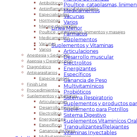
Antibióticos
Poultice, cataplasmas, linimen
Antiinflamatorios Esteroidales
Medicamentos
Especialidades
Vacunas
Hormonas
Varios
Manejo de Heridas
Línea Menor
Poultice, cataplasmas, linimentos y masajes
Fármacos
Medicamentos
Suplementos
Vacunas
Suplementos y Vitaminas
Varios
Articulaciones
Anestesia y Sedación
Desarrollo muscular
Asepsia y Desinfección
Electrolitos
Diagnóstico
Energizantes
Antiparasitarios
Específicos
Especie menor
Ganancia de Peso
Finish Line
Multivitamínicos
Procedimientos
Probióticos
Suplementos y Vitaminas
Sistema Respiratorio
Articulaciones
Suplementos y productos par
Desarrollo muscular
Suplemento para Potrillos
Electrolitos
Sistema Digestivo
Energizantes
Suplementos Vitaminícos Ora
Específicos
Tranquilizantes/Relajantes
Ganancia de Peso
Vitaminas Inyectables
Multivitamínicos