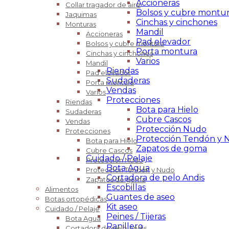
Accioneras
Collar tragador de aire
Bolsos y cubre montu
Jaquimas
Cinchas y cinchones
Monturas
Mandil
Accioneras
Pad elevador
Bolsos y cubre montura
Porta montura
Cinchas y cinchones
Varios
Mandil
Riendas
Pad elevador
Sudaderas
Porta montura
Vendas
Varios
Protecciones
Riendas
Bota para Hielo
Sudaderas
Cubre Cascos
Vendas
Protección Nudo
Protecciones
Protección Tendón y 
Bota para Hielo
Zapatos de goma
Cubre Cascos
Cuidado / Pelaje
Protección Nudo
Bota Agua
Protección Tendón y Nudo
Cortadora de pelo Andis
Zapatos de goma
Escobillas
Alimentos
Guantes de aseo
Botas ortopédicas
Kit aseo
Cuidado / Pelaje
Peines / Tijeras
Bota Agua
Ranillero
Cortadora de pelo Andis