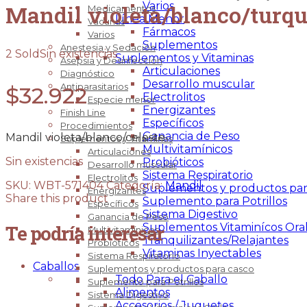
Varios
Mandil violeta/blanco/turq
Medicamentos
Línea Menor
Vacunas
Fármacos
Varios
Suplementos
Anestesia y Sedación
2 Sold
Sin existencias
Suplementos y Vitaminas
Asepsia y Desinfección
Articulaciones
Diagnóstico
Desarrollo muscular
Antiparasitarios
$
32.922
Electrolitos
Especie menor
Energizantes
Finish Line
Específicos
Procedimientos
Ganancia de Peso
Mandil violeta/blanco/celeste
Suplementos y Vitaminas
Multivitamínicos
Articulaciones
Sin existencias
Probióticos
Desarrollo muscular
Sistema Respiratorio
Electrolitos
SKU:
WBT-571404
Categoría:
Mandil
Suplementos y productos par
Energizantes
Share this product
Suplemento para Potrillos
Específicos
Sistema Digestivo
Ganancia de Peso
Suplementos Vitaminícos Ora
Te podría interesar
Multivitamínicos
Tranquilizantes/Relajantes
Probióticos
Vitaminas Inyectables
Sistema Respiratorio
Caballos
Suplementos y productos para casco
Todo Para el Caballo
Suplemento para Potrillos
Alimentos
Sistema Digestivo
Accesorios / Juguetes