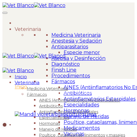
Veterinaria
Medicina Veterinaria
Anestesia y Sedación
Antiparasitarios
Especie menor
Asepsia y Desinfección
Diagnóstico
Finish Line
Procedimientos
Inicio
Fármacos
Veterinaria
Inicio
>
AINES (Antiinflamatorios No Es
Medicina Veterinaria
Mandil violeta/blanco/turquesa
Antibióticos
Fármacos
Antiinflamatorios Esteroidales
AINES (Antiinflamatorios No Esteroidales)
Especialidades
Antibióticos
Hormonas
Antiinflamatorios Esteroidales
Manejo de Heridas
Especialidades
Poultice, cataplasmas, linimen
Hormonas
Medicamentos
Manejo de Heridas
Vacunas
Poultice, cataplasmas, linimentos y masajes