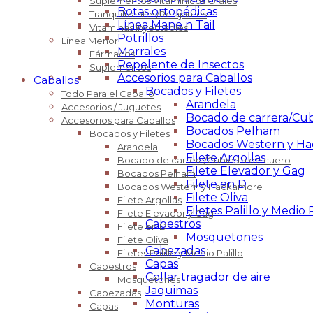
Suplementos Vitaminícos Orales
Botas ortopédicas
Tranquilizantes/Relajantes
Línea Mane n Tail
Vitaminas Inyectables
Potrillos
Línea Menor
Morrales
Fármacos
Repelente de Insectos
Suplementos
Accesorios para Caballos
Caballos
Bocados y Filetes
Todo Para el Caballo
Arandela
Accesorios / Juguetes
Bocado de carrera/Cub
Accesorios para Caballos
Bocados Pelham
Bocados y Filetes
Bocados Western y H
Arandela
Filete Argollas
Bocado de carrera/Cubierta de cuero
Filete Elevador y Gag
Bocados Pelham
Filete en D
Bocados Western y Hackamore
Filete Oliva
Filete Argollas
Filetes Palillo y Medio P
Filete Elevador y Gag
Cabestros
Filete en D
Mosquetones
Filete Oliva
Cabezadas
Filetes Palillo y Medio Palillo
Capas
Cabestros
Collar tragador de aire
Mosquetones
Jaquimas
Cabezadas
Monturas
Capas