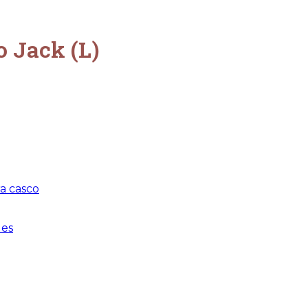
o Jack (L)
a casco
les