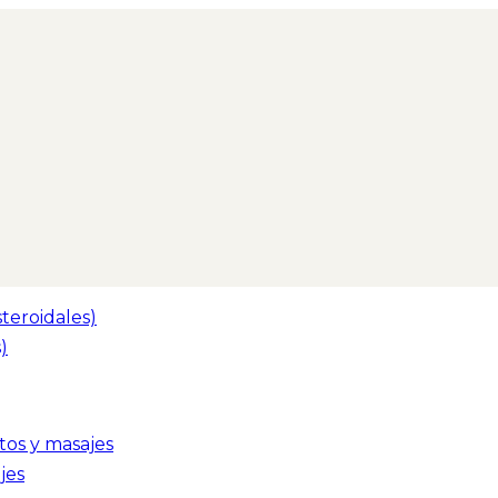
teroidales)
)
tos y masajes
jes