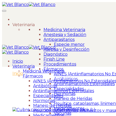
Veterinaria
Medicina Veterinaria
Anestesia y Sedación
Antiparasitarios
Especie menor
Asepsia y Desinfección
Diagnóstico
Finish Line
Inicio
Procedimientos
Veterinaria
Fármacos
Medicina Veterinaria
Inicio
>
AINES (Antiinflamatorios No Es
Fármacos
Cubre casco negro con velcro Jack (L)
Antibióticos
AINES (Antiinflamatorios No Esteroidales
Antiinflamatorios Esteroidales
Antibióticos
Especialidades
Antiinflamatorios Esteroidales
Hormonas
Especialidades
Manejo de Heridas
Hormonas
Poultice, cataplasmas, linimen
Manejo de Heridas
Medicamentos
Poultice, cataplasmas, linimentos y masa
Vacunas
Medicamentos