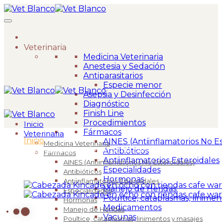
Veterinaria
Medicina Veterinaria
Anestesia y Sedación
Antiparasitarios
Especie menor
Asepsia y Desinfección
Diagnóstico
Finish Line
Procedimientos
Inicio
Fármacos
Veterinaria
Inicio
>
AINES (Antiinflamatorios No Es
Medicina Veterinaria
Cabezada Kincade en ocho con riendas cafe war
Antibióticos
Fármacos
Antiinflamatorios Esteroidales
AINES (Antiinflamatorios No Esteroidales)
Especialidades
Antibióticos
Hormonas
Antiinflamatorios Esteroidales
Manejo de Heridas
Especialidades
Poultice, cataplasmas, linimen
Hormonas
Medicamentos
Manejo de Heridas
Vacunas
Poultice, cataplasmas, linimentos y masajes