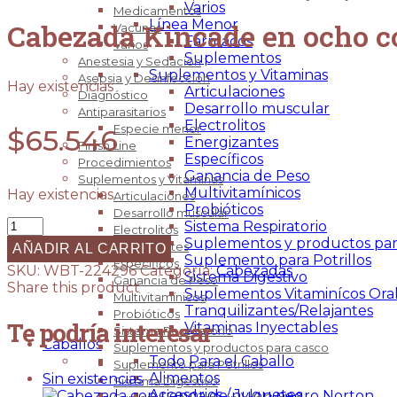
Varios
Medicamentos
Línea Menor
Cabezada Kincade en ocho c
Vacunas
Fármacos
Varios
Suplementos
Anestesia y Sedación
Suplementos y Vitaminas
Asepsia y Desinfección
Hay existencias
Articulaciones
Diagnóstico
Desarrollo muscular
Antiparasitarios
Electrolitos
Especie menor
$
65.546
Energizantes
Finish Line
Específicos
Procedimientos
Ganancia de Peso
Suplementos y Vitaminas
Multivitamínicos
Hay existencias
Articulaciones
Probióticos
Desarrollo muscular
Cabezada
Sistema Respiratorio
Electrolitos
Kincade
Suplementos y productos par
Energizantes
AÑADIR AL CARRITO
en
Suplemento para Potrillos
Específicos
SKU:
WBT-224296
Categoría:
Cabezadas
ocho
Sistema Digestivo
Ganancia de Peso
Share this product
con
Suplementos Vitaminícos Ora
Multivitamínicos
riendas
Tranquilizantes/Relajantes
Probióticos
Te podría interesar
cafe
Vitaminas Inyectables
Sistema Respiratorio
warmblood
Caballos
Suplementos y productos para casco
cantidad
Todo Para el Caballo
Suplemento para Potrillos
Alimentos
Sin existencias
Sistema Digestivo
Accesorios / Juguetes