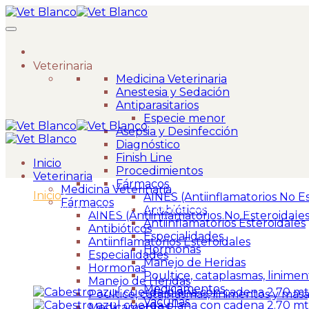
Veterinaria
Medicina Veterinaria
Anestesia y Sedación
Antiparasitarios
Especie menor
Asepsia y Desinfección
Diagnóstico
Finish Line
Inicio
Procedimientos
Veterinaria
Fármacos
Medicina Veterinaria
Inicio
>
AINES (Antiinflamatorios No Es
Fármacos
Cabestro azul cuerda plana con cadena 2.70 mt.
Antibióticos
AINES (Antiinflamatorios No Esteroidales
Antiinflamatorios Esteroidales
Antibióticos
Especialidades
Antiinflamatorios Esteroidales
Hormonas
Especialidades
Manejo de Heridas
Hormonas
Poultice, cataplasmas, linimen
Manejo de Heridas
Medicamentos
Poultice, cataplasmas, linimentos y masa
Vacunas
Medicamentos