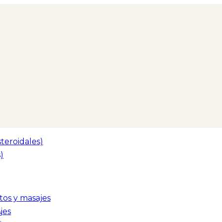
teroidales)
)
tos y masajes
jes