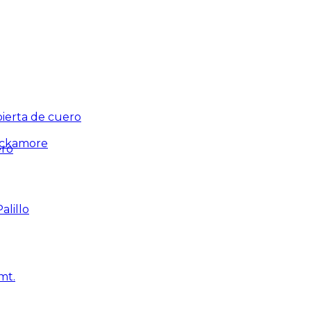
ierta de cuero
ackamore
ero
alillo