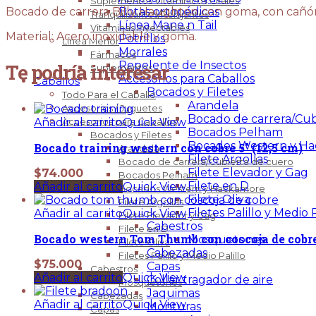
Suplementos Vitaminícos Orales
Botas ortopédicas
Bocado de carrera Billy Haughton con goma, con cañón
Tranquilizantes/Relajantes
Línea Mane n Tail
Vitaminas Inyectables
Material: Acero inoxidable y goma.
Potrillos
Línea Menor
Morrales
Fármacos
Repelente de Insectos
Te podría interesar
Suplementos
Accesorios para Caballos
Caballos
Bocados y Filetes
Todo Para el Caballo
Arandela
Accesorios / Juguetes
Bocado de carrera/Cub
Añadir al carrito
Quick View
Accesorios para Caballos
Bocados Pelham
Bocados y Filetes
Bocados Western y H
Bocado training western con cobre 5″ (12,5 cm)
Arandela
Filete Argollas
Bocado de carrera/Cubierta de cuero
Filete Elevador y Gag
$
74.000
Bocados Pelham
Filete en D
Añadir al carrito
Quick View
Bocados Western y Hackamore
Filete Oliva
Filete Argollas
Filetes Palillo y Medio P
Añadir al carrito
Quick View
Filete Elevador y Gag
Cabestros
Filete en D
Bocado western Tom Thumb con coscoja de cobre 
Mosquetones
Filete Oliva
Cabezadas
Filetes Palillo y Medio Palillo
$
75.000
Capas
Cabestros
Añadir al carrito
Quick View
Collar tragador de aire
Mosquetones
Jaquimas
Cabezadas
Añadir al carrito
Quick View
Monturas
Capas