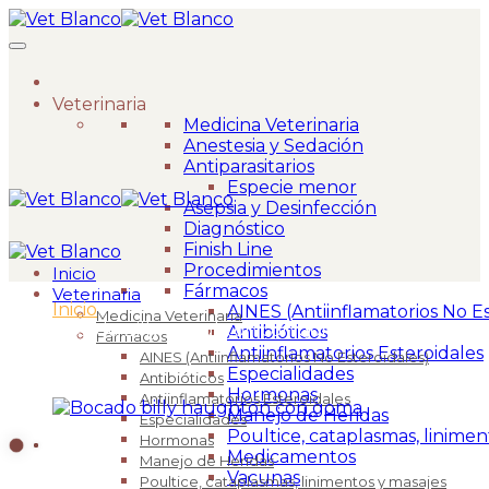
Veterinaria
Medicina Veterinaria
Anestesia y Sedación
Antiparasitarios
Especie menor
Asepsia y Desinfección
Diagnóstico
Finish Line
Procedimientos
Inicio
Fármacos
Veterinaria
Inicio
>
AINES (Antiinflamatorios No Es
Medicina Veterinaria
Bocado Billy Haughton con goma 5″ (12,5 cm)
Antibióticos
Fármacos
Antiinflamatorios Esteroidales
AINES (Antiinflamatorios No Esteroidales)
Especialidades
Antibióticos
Hormonas
Antiinflamatorios Esteroidales
Manejo de Heridas
Especialidades
Poultice, cataplasmas, linimen
Hormonas
Medicamentos
Manejo de Heridas
Vacunas
Poultice, cataplasmas, linimentos y masajes