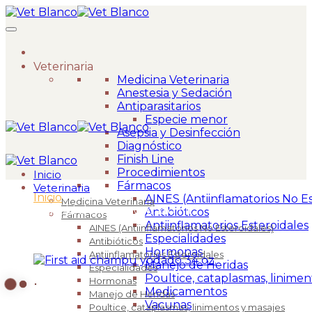
Veterinaria
Medicina Veterinaria
Anestesia y Sedación
Antiparasitarios
Especie menor
Asepsia y Desinfección
Diagnóstico
Finish Line
Procedimientos
Inicio
Fármacos
Veterinaria
Inicio
>
AINES (Antiinflamatorios No Es
Medicina Veterinaria
First aid shampoo yodado 1 lt
Antibióticos
Fármacos
Antiinflamatorios Esteroidales
AINES (Antiinflamatorios No Esteroidales)
Especialidades
Antibióticos
Hormonas
Antiinflamatorios Esteroidales
Manejo de Heridas
Especialidades
Poultice, cataplasmas, linimen
Hormonas
Medicamentos
Manejo de Heridas
Vacunas
Poultice, cataplasmas, linimentos y masajes