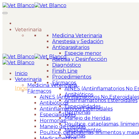
Veterinaria
Medicina Veterinaria
Anestesia y Sedación
Antiparasitarios
Especie menor
Asepsia y Desinfección
Diagnóstico
Finish Line
Inicio
Procedimientos
Veterinaria
Fármacos
Medicina Veterinaria
Inicio
>
AINES (Antiinflamatorios No Es
Fármacos
Acrílico Equilox 3 oz
Antibióticos
AINES (Antiinflamatorios No Esteroidales
Antiinflamatorios Esteroidales
Antibióticos
Especialidades
Antiinflamatorios Esteroidales
Hormonas
Especialidades
Manejo de Heridas
Hormonas
Poultice, cataplasmas, linimen
Manejo de Heridas
Medicamentos
Poultice, cataplasmas, linimentos y masa
Vacunas
Medicamentos