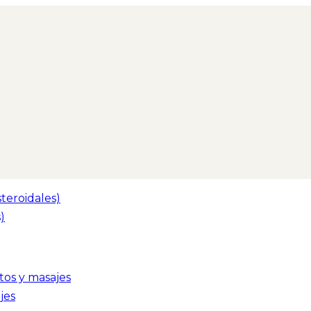
teroidales)
)
tos y masajes
jes