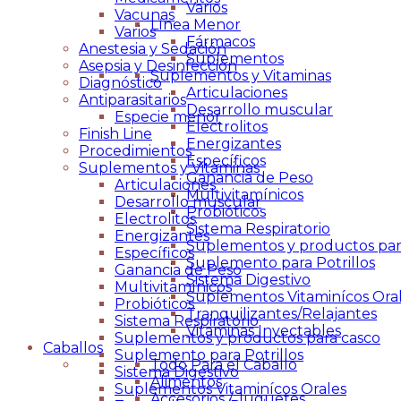
Varios
Vacunas
Línea Menor
Varios
Fármacos
Anestesia y Sedación
Suplementos
Asepsia y Desinfección
Suplementos y Vitaminas
Diagnóstico
Articulaciones
Antiparasitarios
Desarrollo muscular
Especie menor
Electrolitos
Finish Line
Energizantes
Procedimientos
Específicos
Suplementos y Vitaminas
Ganancia de Peso
Articulaciones
Multivitamínicos
Desarrollo muscular
Probióticos
Electrolitos
Sistema Respiratorio
Energizantes
Suplementos y productos par
Específicos
Suplemento para Potrillos
Ganancia de Peso
Sistema Digestivo
Multivitamínicos
Suplementos Vitaminícos Ora
Probióticos
Tranquilizantes/Relajantes
Sistema Respiratorio
Vitaminas Inyectables
Suplementos y productos para casco
Caballos
Suplemento para Potrillos
Todo Para el Caballo
Sistema Digestivo
Alimentos
Suplementos Vitaminícos Orales
Accesorios / Juguetes