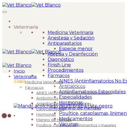
Veterinaria
Medicina Veterinaria
Anestesia y Sedación
Antiparasitarios
Especie menor
Asepsia y Desinfección
Diagnóstico
Finish Line
Procedimientos
Inicio
Fármacos
Veterinaria
Inicio
>
AINES (Antiinflamatorios No Es
Medicina Veterinaria
Mandil acolchado multi propósito negro
Antibióticos
Fármacos
Antiinflamatorios Esteroidales
AINES (Antiinflamatorios No Esteroidales)
Especialidades
Antibióticos
Hormonas
Antiinflamatorios Esteroidales
Manejo de Heridas
Especialidades
Poultice, cataplasmas, linimen
Hormonas
Medicamentos
Manejo de Heridas
Vacunas
Poultice, cataplasmas, linimentos y masajes